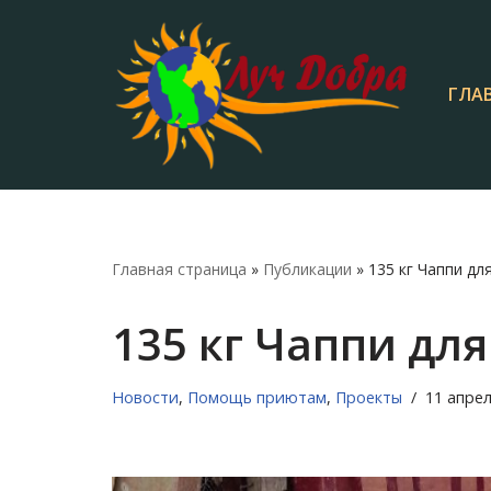
Перейти
к
ГЛА
содержимому
Главная страница
»
Публикации
»
135 кг Чаппи дл
135 кг Чаппи дл
Новости
,
Помощь приютам
,
Проекты
11 апрел