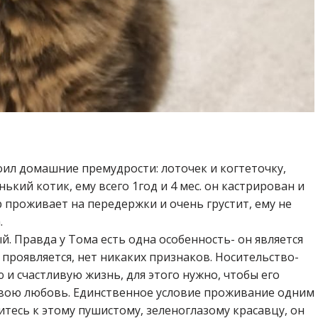
оил домашние премудрости: лоточек и когтеточку,
кий котик, ему всего 1год и 4 мес. он кастрирован и
р проживает на передержки и очень грустит, ему не
.
. Правда у Тома есть одна особенность- он является
проявляется, нет никаких признаков. Носительство-
 и счастливую жизнь, для этого нужно, чтобы его
свою любовь. Единственное условие проживание одним
итесь к этому пушистому, зеленоглазому красавцу, он