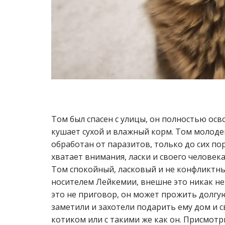
Том был спасен с улицы, он полностью осв
кушает сухой и влажный корм. Том молодень
обработан от паразитов, только до сих по
хватает внимания, ласки и своего человека
Том спокойный, ласковый и не конфликтный
носителем Лейкемии, внешне это никак не 
это не приговор, он может прожить долгую
заметили и захотели подарить ему дом и 
котиком или с такими же как он. Присмотр