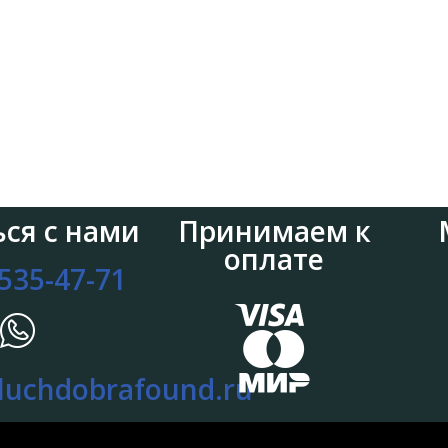
ься с нами
Принимаем к
оплате
 535-47-71
uchdobrafound.ru